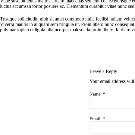
Vitae suscipit tellus mauris a diam maecenas sed enim ut. Scelerisque eu 
luctus accumsan tortor posuere ac. Elementum curabitur vitae nunc sed v
Tristique sollicitudin nibh sit amet commodo nulla facilisi nullam vehicu
Viverra mauris in aliquam sem fringilla ut. Proin libero nunc consequat 
pulvinar sapien et ligula ullamcorper malesuada proin libero. Id diam 
Leave a Reply
Your email address will
Name
*
Email
*