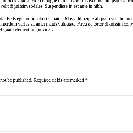
ultrices vitae auctor eu augue ut lectus arcu. Nisl nunc mi ipsum faucibu
elit dignissim sodales. Suspendisse in est ante in nibh.
la. Felis eget nunc lobortis mattis. Massa id neque aliquam vestibulum mo
interdum varius sit amet mattis vulputate. Arcu ac tortor dignissim conva
vel quam elementum pulvinar.
 not be published.
Required fields are marked
*