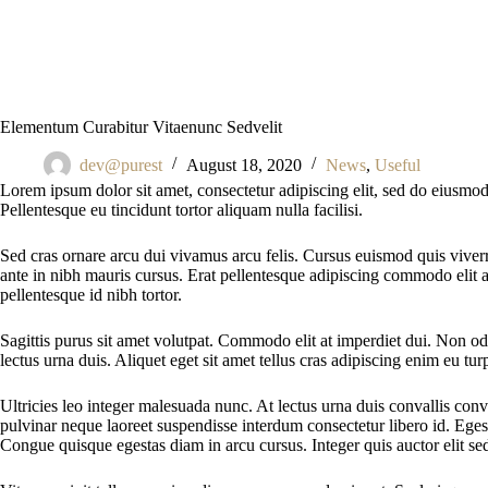
Elementum Curabitur Vitaenunc Sedvelit
dev@purest
August 18, 2020
News
,
Useful
Lorem ipsum dolor sit amet, consectetur adipiscing elit, sed do eiusmod
Pellentesque eu tincidunt tortor aliquam nulla facilisi.
Sed cras ornare arcu dui vivamus arcu felis. Cursus euismod quis viverr
ante in nibh mauris cursus. Erat pellentesque adipiscing commodo elit a
pellentesque id nibh tortor.
Sagittis purus sit amet volutpat. Commodo elit at imperdiet dui. Non odi
lectus urna duis. Aliquet eget sit amet tellus cras adipiscing enim eu tu
Ultricies leo integer malesuada nunc. At lectus urna duis convallis conv
pulvinar neque laoreet suspendisse interdum consectetur libero id. Egest
Congue quisque egestas diam in arcu cursus. Integer quis auctor elit se