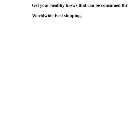
S
Get your healthy brews that can be consumed thr
k
i
Worldwide Fast shipping.
p
t
o
c
o
n
t
e
n
t