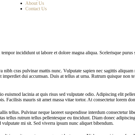
About Us
Contact Us
 tempor incididunt ut labore et dolore magna aliqua. Scelerisque purus s
a nibh cras pulvinar mattis nunc. Vulputate sapien nec sagittis aliquam
t imperdiet dui accumsan. Duis at tellus at urna. Rutrum quisque non te
o euismod lacinia at quis risus sed vulputate odio. Adipiscing elit pelle
rpis. Facilisis mauris sit amet massa vitae tortor. At consectetur lorem d
allis tellus. Pulvinar neque laoreet suspendisse interdum consectetur lib
as tellus rutrum tellus pellentesque eu tincidunt. Diam donec adipiscing
d vulputate mi sit. Sed viverra ipsum nunc aliquet bibendum.