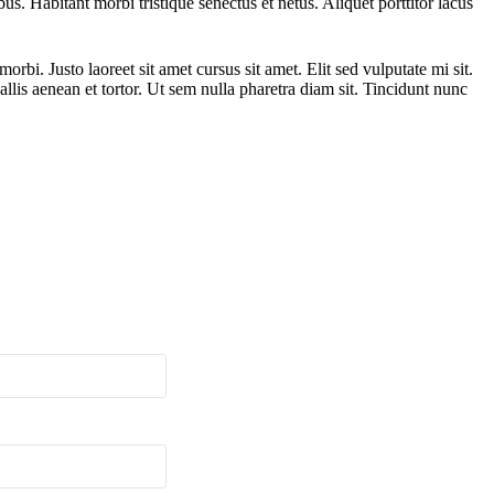
s. Habitant morbi tristique senectus et netus. Aliquet porttitor lacus
rbi. Justo laoreet sit amet cursus sit amet. Elit sed vulputate mi sit.
llis aenean et tortor. Ut sem nulla pharetra diam sit. Tincidunt nunc