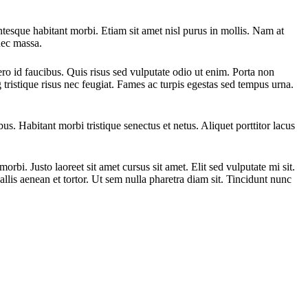
ntesque habitant morbi. Etiam sit amet nisl purus in mollis. Nam at
onec massa.
ero id faucibus. Quis risus sed vulputate odio ut enim. Porta non
 tristique risus nec feugiat. Fames ac turpis egestas sed tempus urna.
s. Habitant morbi tristique senectus et netus. Aliquet porttitor lacus
rbi. Justo laoreet sit amet cursus sit amet. Elit sed vulputate mi sit.
llis aenean et tortor. Ut sem nulla pharetra diam sit. Tincidunt nunc