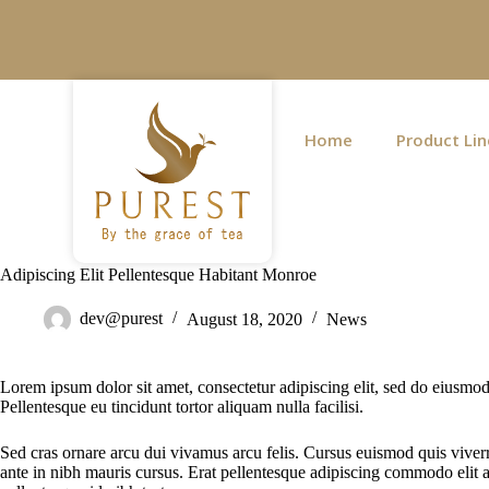
S
k
i
p
t
o
c
Home
Product Lin
o
n
t
e
n
t
Adipiscing Elit Pellentesque Habitant Monroe
dev@purest
August 18, 2020
News
Lorem ipsum dolor sit amet, consectetur adipiscing elit, sed do eiusmod
Pellentesque eu tincidunt tortor aliquam nulla facilisi.
Sed cras ornare arcu dui vivamus arcu felis. Cursus euismod quis viverr
ante in nibh mauris cursus. Erat pellentesque adipiscing commodo elit a