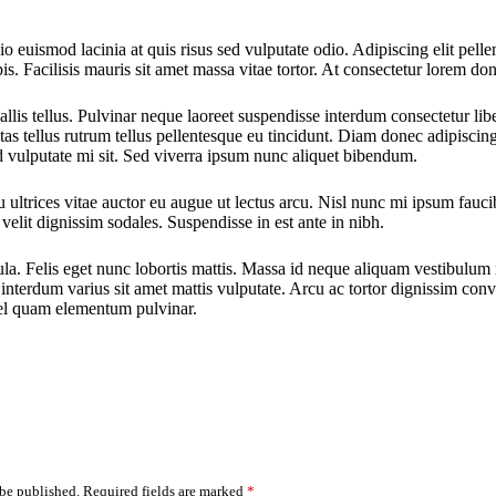
o euismod lacinia at quis risus sed vulputate odio. Adipiscing elit pelle
rpis. Facilisis mauris sit amet massa vitae tortor. At consectetur lorem d
allis tellus. Pulvinar neque laoreet suspendisse interdum consectetur lib
as tellus rutrum tellus pellentesque eu tincidunt. Diam donec adipiscing
d vulputate mi sit. Sed viverra ipsum nunc aliquet bibendum.
ultrices vitae auctor eu augue ut lectus arcu. Nisl nunc mi ipsum faucibu
elit dignissim sodales. Suspendisse in est ante in nibh.
la. Felis eget nunc lobortis mattis. Massa id neque aliquam vestibulum mo
interdum varius sit amet mattis vulputate. Arcu ac tortor dignissim conva
vel quam elementum pulvinar.
 be published.
Required fields are marked
*