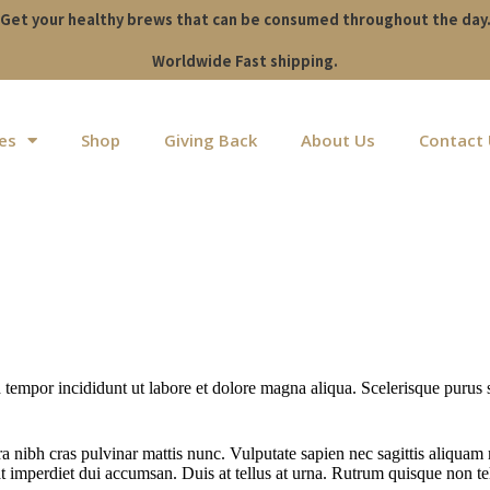
Get your healthy brews that can be consumed throughout the day
Worldwide Fast shipping.
es
Shop
Giving Back
About Us
Contact
 tempor incididunt ut labore et dolore magna aliqua. Scelerisque purus s
a nibh cras pulvinar mattis nunc. Vulputate sapien nec sagittis aliquam
t imperdiet dui accumsan. Duis at tellus at urna. Rutrum quisque non te