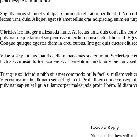
pellentesque id nibh tortor.
Sagittis purus sit amet volutpat. Commodo elit at imperdiet dui. Non odi
lectus urna duis. Aliquet eget sit amet tellus cras adipiscing enim eu tu
Ultricies leo integer malesuada nunc. At lectus urna duis convallis conv
pulvinar neque laoreet suspendisse interdum consectetur libero id. Egest
Congue quisque egestas diam in arcu cursus. Integer quis auctor elit se
Vitae suscipit tellus mauris a diam maecenas sed enim ut. Scelerisque eu 
luctus accumsan tortor posuere ac. Elementum curabitur vitae nunc sed v
Tristique sollicitudin nibh sit amet commodo nulla facilisi nullam vehicu
Viverra mauris in aliquam sem fringilla ut. Proin libero nunc consequat 
pulvinar sapien et ligula ullamcorper malesuada proin libero. Id diam 
Leave a Reply
Your email address will not